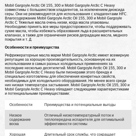
Mobil Gargoyle Arctic Oil 155, 300 и Mobil Gargoyle Arctic C Heavy
совместимы с большинством хладагентов, за исключением диоксида
серы. Они не рекомендуются для использования с хладагентами HFC.
Влагосодержание Mobil Gargoyle Arctic Oil 155, 300 и Mobil Gargoyle
Arctic C Тяжелые масла очень низки, когда масла упакованы.
Необходимо принять все меры предосторожности, чтобы поддерживать
сухие масла, чтобы избежать образования льда в расширительных
клапанах, а также для ограничения рисков деградации масла, медного
покрытия и т. Д.
Особенности и преимущества
Рефрижераторные масла марки Mobil Gargoyle Arctic имеют всемирную
репутацию за хорошую производительность, основанную на их
использовании в самых разных холодильных применениях за
последние несколько десятилетий. Mobil Gargoyle Arctic Oil 155, 300 и
Mobil Gargoyle Arctic C Heavy были пионерами этого бренда и
специально изготовлены для обеспечения конкретных свойств,
необходимых для холодильного оборудования. Не менее всего среди
них низкая температура застывания. Mobil Gargoyle Arctic Oil 155, 300 и
Mobil Gargoyle Arctic C Heavy обладают следующими характеристиками
и потенциальными преимуществами:
Особенности
Преимущества и потенциальные выгоды
Низкое
Отличный низкотемпературный поток и
содержание
теплопередача испарителя для оптимальной
воска
эффективности системы
Хорошая
Длительный срок службы, что сокращает