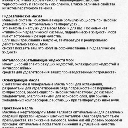
нужны - отличная эффективность теплопередачи, высокая
термостойкость и стойкость к окислению, а также отличные свойства
низкотемпературного течения.
Гидравлические масла
Меньшие системы, обеспечивающие большую мощность при высоких
давлениях, при экстремальных температурах ...
это знакомые нагрузки для масел Mobil и для вас. Поскольку нет
«типичной» гидравлической системы, гидравлические жидкости Mobil
имеют встроенный резерв качества.
Если ваши требования к нагрузке, температуре и реагированию
действительно важны, Mobil
сможет показать вам, что могут высококачественные гидравлические
жидкости.
Металлообрабатывающие жидкости Mobil
Имеет широкий спектр режущих жидкостей, охлаждающих жидкостей и
антикоррозийных
средств для удовлетворения ваших производственных потребностей.
Охлаждающие масла
Синтетические и минеральные Масла Mobil для охлаждения,
разработаны для удовлетворения ряда потребностей от поршневых
компрессоров, работающих при высоких температурах, до систем с
хладагентами, благоприятными для озонового слоя, для обычных
холодильных компрессоров, работающих при температурах ниже нуля.
Прокатные масла
Масляные нефтепродукты Mobil являются оптимальными для различных
операций прокатки черных и цветных металлов. Они предлагают такие
преимущества, как снижение выбросов, более низкий уровень обработки
присадок, оптимальные показатели снижения и улучшение качества