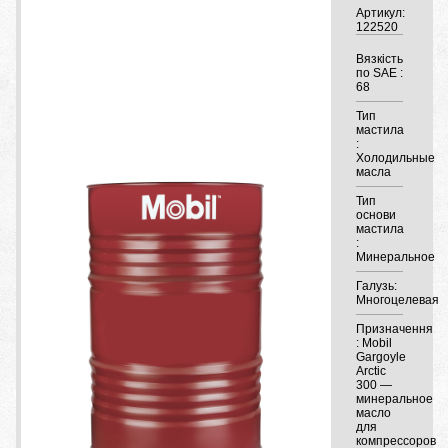
Артикул:
122520
Вязкість
по SAE :
68
Тип
мастила
:
Холодильные
масла
Тип
основи
мастила
:
Минеральное
Галузь:
Многоцелевая
Призначення
: Mobil
Gargoyle
Arctic
300 —
минеральное
масло
для
компрессоров