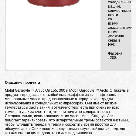
холодильных
машин,
совместимое
почти
со
всеми
хладагентами,
кроме
диоксида
серы и
HFC.
Фасовка
: 208л.
Описание продукта
Mobil Gargoyle ™ Arctic Oil 155, 300 и Mobil Gargoyle ™ Arctic C Тяжелые
продукты представляют собой высокоэффективные нафтеновые
минеральные масла, предназначенные в первую очередь для
использования в холодильных компрессорах. Они имеют низкие
температуры застывания и отличную текучесть при очень низких
температурах за счет того, что они почти не содержат воска.
Следовательно, использование этих масел Mobil Gargoyle Arctic
помогает гарантировать, что испарительные трубы остаются чистыми,
чтобы улучшить передачу тепла и сократить время простоя для
обслуживания. Они имеют хорошую химическую стойкость и подходят
как для смазки цилиндров, так и для подшипников.