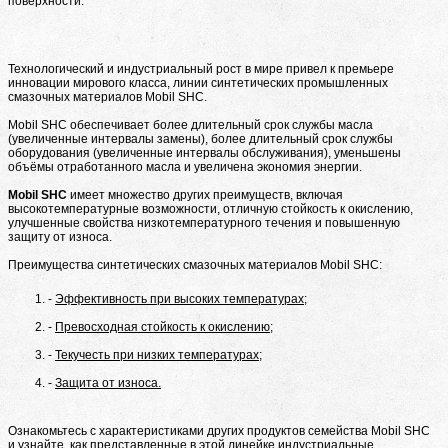
поверхности.
Технологический и индустриальный рост в мире привел к премьере
инновации мирового класса, линии синтетических промышленных
смазочных материалов Mobil SHC.
Mobil SHC обеспечивает более длительный срок службы масла
(увеличенные интервалы замены), более длительный срок службы
оборудования (увеличенные интервалы обслуживания), уменьшены
объёмы отработанного масла и увеличена экономия энергии.
Mobil SHC
имеет множество других преимуществ, включая
высокотемпературные возможности, отличную стойкость к окислению,
улучшенные свойства низкотемпературного течения и повышенную
защиту от износа.
Преимущества синтетических смазочных материалов Mobil SHC:
Эффективность при высоких температурах;
Превосходная стойкость к окислению;
Текучесть при низких температурах;
Защита от износа.
Ознакомьтесь с характеристиками других продуктов семейства Mobil SHC
и узнайте, как представленные в этой линейке индустриальные