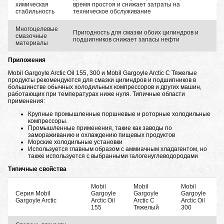
химическая
время простоя и снижает затраты на
стабильность
техническое обслуживание
Многоцелевые
Пригодность для смазки обоих цилиндров и
смазочные
подшипников снижает запасы нефти
материалы
Приложения
Mobil Gargoyle Arctic Oil 155, 300 и Mobil Gargoyle Arctic C Тяжелые
продукты рекомендуются для смазки цилиндров и подшипников в
большинстве обычных холодильных компрессоров и других машин,
работающих при температурах ниже нуля. Типичные области
применения:
Крупные промышленные поршневые и роторные холодильные
компрессоры.
Промышленные применения, такие как заводы по
замораживанию и охлаждению пищевых продуктов
Морские холодильные установки
Используется главным образом с аммиачным хладагентом, но
также используется с выбранными галогенуглеводородами
Типичные свойства
Mobil
Mobil
Mobil
Серия Mobil
Gargoyle
Gargoyle
Gargoyle
Gargoyle Arctic
Arctic Oil
Arctic C
Arctic Oil
155
Тяжелый
300