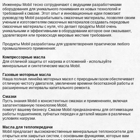
Инженеры Mobil тесно сотрудничают с ведущими разработчиками
оборудования для уникального понимания их новых технологий и
требований к смазке. Этот опыт и инновационные идеи помогают
руководству Mobil разрабатывать смазочные материалы, позволяя своим
ученым и изготовителям смазочных материалов создавать передовые
смазочные материалы с нуля, что делает продукты Mobil очень
уникальными и эффективными в оборудовании которое они смазывают,
удовлетворяя или превосходя мировые жесткие требования.
Продукты Mobil разработаны для удовлетворения практически любого
промышленного применения:
Компрессорные масла
Для отличной защиты от нагрева и отложений - используйте
минеральные и синтетические масла Mobil.
Газовые моторные масла
Наша полная линейка моторных масел с природным газом обеспечивает
отличную чистоту двигателя, увеличение времени безотказной работы и
расширенные интервалы капитального ремонта.
Смазки
Пусть знания Mobil о консистентных смазках и применениях, включая
запатентованную технологию Mobil,
помогут вашему бизнесу. Смазки Mobil предназначены для оптимизации
работы подшипников, зубчатых передач и деталей машин в различных
условиях нагрузки.
Масла для теплопередачи
Mobil предлагает высококачественные минеральные теплоносители для
открытых или закрытых систем, с основными функциями, которые вам