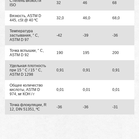
Степень вязкости
32
46
68
ISO
Вязкость, ASTM D
32,0
46,0
68,0
445, cSt @ 40 ºC
Температура
застывания, ° C,
-42
-39
-36
ASTM D 97
Точка вспышки, ° C,
190
195
200
ASTM D 92
Удельная плотность
при 15 ° С / 15 ° С,
0,91
0,91
0,91
ASTM D 1298
Общее количество
кислоты, ASTM D
0,01
0,01
0,01
974, мг КОН / г
Точка флокуляции, R
-36
-36
-31
12, DIN 51351, ºC