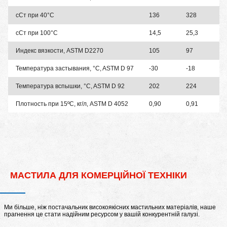
сСт при 40°C
136
328
сСт при 100°C
14,5
25,3
Индекс вязкости, ASTM D2270
105
97
Температура застывания, °C, ASTM D 97
-30
-18
Температура вспышки, °C, ASTM D 92
202
224
Плотность при 15ºС, кг/л, ASTM D 4052
0,90
0,91
МАСТИЛА ДЛЯ КОМЕРЦІЙНОЇ ТЕХНІКИ
Ми більше, ніж постачальник високоякісних мастильних матеріалів, наше
прагнення це стати надійним ресурсом у вашій конкурентній галузі.