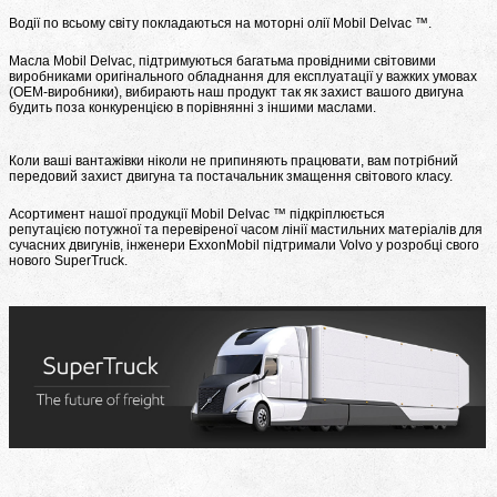
Водії по всьому світу покладаються на моторні олії Mobil Delvac ™.
Масла Mobil Delvac, підтримуються багатьма провідними світовими
виробниками оригінального обладнання для експлуатації у важких умовах
(OEM-виробники), вибирають наш продукт так як захист вашого двигуна
будить поза конкуренцією в порівнянні з іншими маслами.
Коли ваші вантажівки ніколи не припиняють працювати, вам потрібний
передовий захист двигуна та постачальник змащення світового класу.
Асортимент нашої продукції Mobil Delvac ™ підкріплюється
репутацією потужної та перевіреної часом лінії мастильних матеріалів для
сучасних двигунів, інженери ExxonMobil підтримали Volvo у розробці свого
нового SuperTruck.