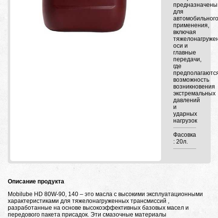
предназначены
для
автомобильног
применения,
включая
тяжелонагруже
оси и
главные
передачи,
где
предполагаютс
возможность
возникновения
экстремальных
давлений
и
ударных
нагрузок
Фасовка
: 20л.
Описание продукта
Mobilube HD 80W-90, 140 – это масла с высокими эксплуатационными
характеристиками для тяжелонагруженных трансмиссий ,
разработанные на основе высокоэффективных базовых масел и
передового пакета присадок. Эти смазочные материалы