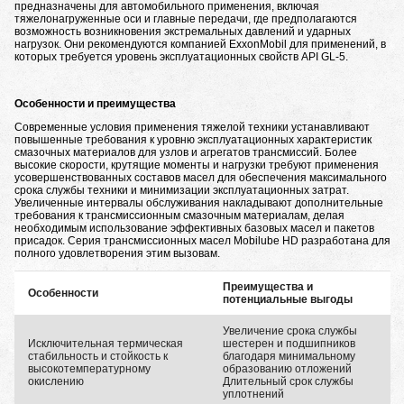
предназначены для автомобильного применения, включая
тяжелонагруженные оси и главные передачи, где предполагаются
возможность возникновения экстремальных давлений и ударных
нагрузок. Они рекомендуются компанией ExxonMobil для применений, в
которых требуется уровень эксплуатационных свойств API GL-5.
Особенности и преимущества
Современные условия применения тяжелой техники устанавливают
повышенные требования к уровню эксплуатационных характеристик
смазочных материалов для узлов и агрегатов трансмиссий. Более
высокие скорости, крутящие моменты и нагрузки требуют применения
усовершенствованных составов масел для обеспечения максимального
срока службы техники и минимизации эксплуатационных затрат.
Увеличенные интервалы обслуживания накладывают дополнительные
требования к трансмиссионным смазочным материалам, делая
необходимым использование эффективных базовых масел и пакетов
присадок. Серия трансмиссионных масел Mobilube HD разработана для
полного удовлетворения этим вызовам.
Преимущества и
Особенности
потенциальные выгоды
Увеличение срока службы
Исключительная термическая
шестерен и подшипников
стабильность и стойкость к
благодаря минимальному
высокотемпературному
образованию отложений
окислению
Длительный срок службы
уплотнений