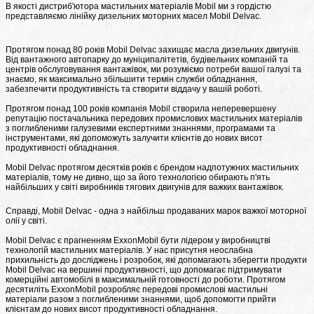
В якості дистриб'ютора мастильних матеріалів Mobil ми з гордістю
представляємо лінійку дизельних моторних масел Mobil Delvac.
Протягом понад 80 років Mobil Delvac захищає масла дизельних двигунів.
Від вантажного автопарку до муніципалітетів, будівельних компаній та
центрів обслуговування вантажівок, ми розуміємо потреби вашої галузі та
знаємо, як максимально збільшити термін служби обладнання,
забезпечити продуктивність та створити віддачу у вашій роботі.
Протягом понад 100 років компанія Mobil створила неперевершену
репутацію постачальника передових промислових мастильних матеріалів
з поглибленими галузевими експертними знаннями, програмами та
інструментами, які допоможуть залучити клієнтів до нових висот
продуктивності обладнання.
Mobil Delvac протягом десятків років є брендом надпотужних мастильних
матеріалів, тому не дивно, що за його технологією обирають п'ять
найбільших у світі виробників тягових двигунів для важких вантажівок.
Справді, Mobil Delvac - одна з найбільш продаваних марок важкої моторної
олії у світі.
Mobil Delvac є прагненням ExxonMobil бути лідером у виробництві
технологій мастильних матеріалів. У нас присутня неослабна
прихильність до досліджень і розробок, які допомагають зберегти продукти
Mobil Delvac на вершині продуктивності, що допомагає підтримувати
комерційні автомобілі в максимальній готовності до роботи. Протягом
десятиліть ExxonMobil розробляє передові промислові мастильні
матеріали разом з поглибленими знаннями, щоб допомогти прийти
клієнтам до нових висот продуктивності обладнання.