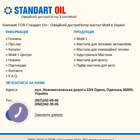
Офіційний дистриб'ютор ExxonMobil
Компанія ТОВ Стандарт Оіл - Офіційний дистриб'ютор мастил Mobil в Україні
ІНФОРМАЦІЯ
ПРОДУКЦІЯ
Головна
Mobil 1
Про нас
Мастила для легкових автомобілів
Каталог
Мастила для комерційної техніки
Mobil 1 Центри
Індустріальні Мастила
Новини
Мастила для флоту
Партнерам
Підбір мастила для авто
Контакти
F.A.Q.
ЗВ'ЯЗАТИСЯ ЗА НАМИ
Адреса:
вул. Новомосковська дорога 23/4 Одеса, Одеська, 65000,
Україна
Тел.:
(067)242-69-66
(050)342-39-05
Замовити дзвінок