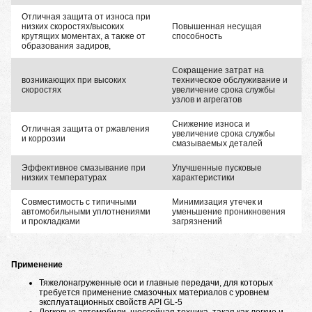
Отличная защита от износа при
низких скоростях/высоких
Повышенная несущая
крутящих моментах, а также от
способность
образования задиров,
Сокращение затрат на
возникающих при высоких
техническое обслуживание и
скоростях
увеличение срока службы
узлов и агрегатов
Снижение износа и
Отличная защита от ржавления
увеличение срока службы
и коррозии
смазываемых деталей
Эффективное смазывание при
Улучшенные пусковые
низких температурах
характеристики
Совместимость с типичными
Минимизация утечек и
автомобильными уплотнениями
уменьшение проникновения
и прокладками
загрязнений
Применение
Тяжелонагруженные оси и главные передачи, для которых
требуется применение смазочных материалов с уровнем
эксплуатационных свойств API GL-5