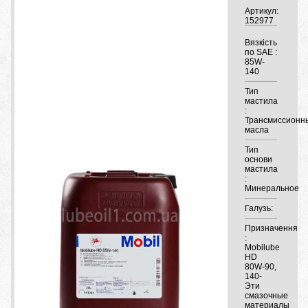
Артикул:
152977
Вязкість
по SAE :
85W-
140
Тип
мастила
:
Трансмиссионн
масла
Тип
основи
мастила
:
Минеральное
Галузь:
Призначення
:
Mobilube
HD
80W-90,
140-
Эти
смазочные
материалы