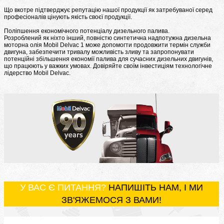
Що вкотре підтверджує репутацію нашої продукції як затребуваної серед
професіоналів цінують якість своєї продукції.
Поліпшення економічного потенціалу дизельного палива.
Розроблений як ніхто інший, повністю синтетична надпотужна дизельна
моторна олія Mobil Delvac 1 може допомогти продовжити термін служби
двигуна, забезпечити тривалу можливість зливу та запропонувати
потенційні збільшення економії палива для сучасних дизельних двигунів,
що працюють у важких умовах. Довіряйте своїм інвестиціям технологічне
лідерство Mobil Delvac.
У ВАС Є ПИТАННЯ?
НАПИШІТЬ НАМ, І МИ
ЗВ'ЯЖЕМОСЯ З ВАМИ!